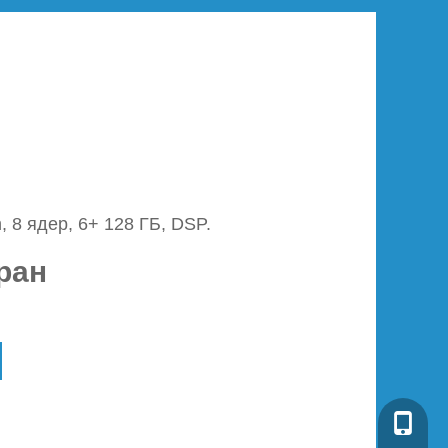
, 8 ядер, 6+ 128 ГБ, DSP.
ран
+86-134