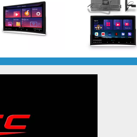
Специал

автомоби
навигацио