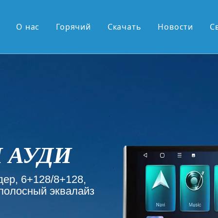
О нас
Горячий
Скачать
Новости
С
ие продажи
OEM-серия
серия OEM
дюйма, экран 2К
ймовый вертикальный экран
ДЛЯ 
овая выдвижная панель Android
8 ядер, 6+1
 андроид
eion, панор
 поступления
осный эква
вязь Carplay