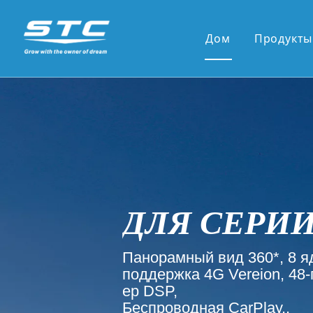
Дом
Продукты
Горящ
13.1' 
12,3 '
10,36 
9,7-дю
7-дюйм
9'/10'
Новые