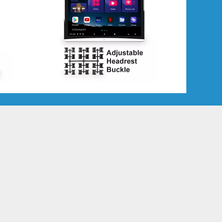
изируемся на производстве
льных мультимедиа OEM.
нная система более 17 лет опыта.