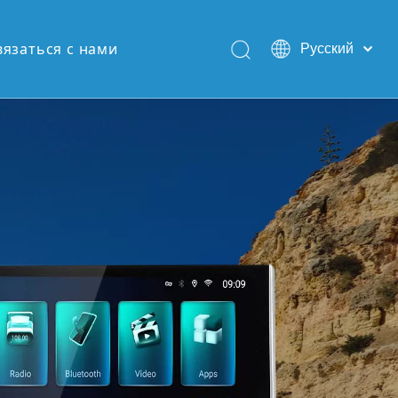
вязаться с нами
Pусский
English
Español
Português
СЕРИИ BENS
28/8+128, поддержка 4G Ver
амный обзор на 360°, 48-пол
лайзер DSP, беспроводная с
.