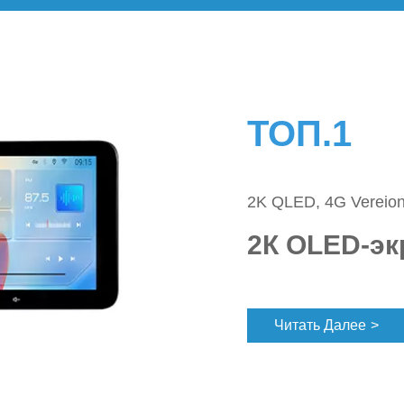
ТОП.1
2K QLED, 4G Vereion
2К OLED-эк
Читать Далее
>