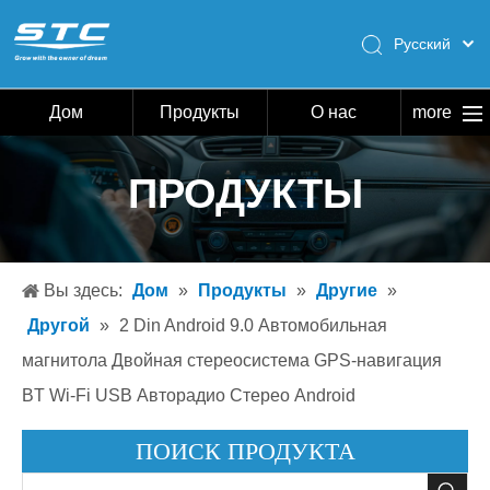
Pусский
English
Español
Дом
Продукты
О нас
more
Português
Дом
ПРОДУКТЫ
Продукты
О нас
Горячий
Вы здесь:
Дом
»
Продукты
»
Другие
»
Скачать
Другой
»
2 Din Android 9.0 Автомобильная
Новости
магнитола Двойная стереосистема GPS-навигация
BT Wi-Fi USB Авторадио Стерео Android
Связаться с нами
ПОИСК ПРОДУКТА