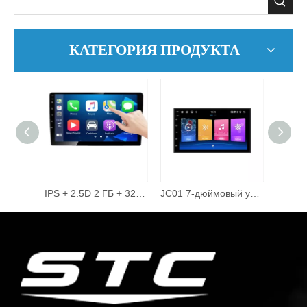
КАТЕГОРИЯ ПРОДУКТА
9-дюймовый 2D-видео, аудио, мультимедиа, автомобильный радиоприемник, 2 + 32G, Android 10,0, стереоавтомобильный DVD-плеер.
IPS + 2.5D 2 ГБ + 32 ГБ 360-градусная камера Проводная тема Carplay Online 48-полосный эквалайзер 10-дюймовый сенсорный экран Android Автомобильный DVD-плеер Авто электроника
JC01 7-дюймовый универсальный экран GPS-навигационная система Видеоплеер Головное устройство Автомобильный мультимедийный плеер 2 Double Din 2din