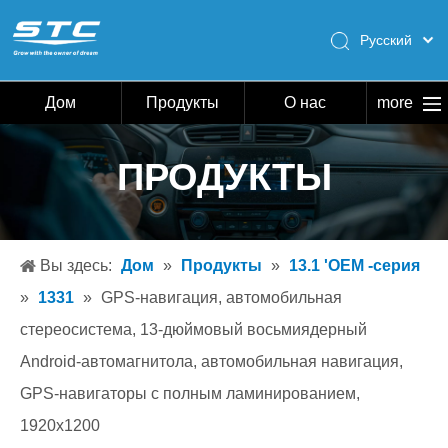
Pусский
English
Español
Дом
Продукты
О нас
more
Português
Дом
ПРОДУКТЫ
Продукты
О нас
Горячий
Вы здесь:
Дом
»
Продукты
»
13.1 'OEM -серия
Скачать
»
1331
»
GPS-навигация, автомобильная
Новости
стереосистема, 13-дюймовый восьмиядерный
Android-автомагнитола, автомобильная навигация,
Связаться с нами
GPS-навигаторы с полным ламинированием,
1920x1200