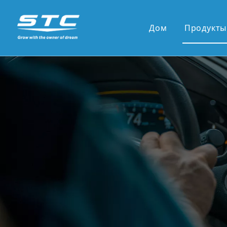
Дом
Продукты
Горящ
13.1' 
12,3 '
10,36 
9,7-дю
7-дюйм
9'/10'
Новые