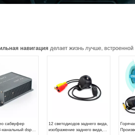
обильный MP3-плеер
обильный MP5-плеер
уары
ильная навигация
делает жизнь лучше, встроенной
ео сабвуфер
12 светодиодов заднего вида,
Горяча
8-канальный dsp
изображение заднего вида,
Произв