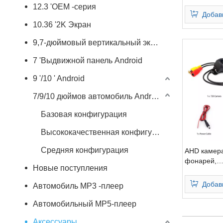
автомобил
12.3 'OEM -серия
процессор 
Добав
звуковая си
10.36 '2K Экран
канальные
усилители
9,7-дюймовый вертикальный экран
7 'Выдвижной панель Android
9 '/10 ' Android
7/9/10 дюймов автомобиль Android Player
Базовая конфигурация
Высококачественная конфигурация
Средняя конфигурация
AHD камера
фонарей,
Новые поступления
водонепро
заднего ви
Добав
Автомобиль MP3 -плеер
четкости, н
автомобиль
Автомобильный MP5-плеер
заднего ви
Аксессуары