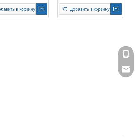
 предлагает прямую
Vision предоставляет
ьную камеру заднего
панорамную камеру на 360
обавить в корзину
Добавить в корзину
градусов.
+86-134
admin@s