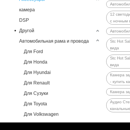
Автомобил
камера
12 светод
DSP
с ночным 
Другой
Автомобил
Автомобильная рама и провода
Stc Hot S
вида
Для Ford
Stc Hot S
Для Honda
вида
Для Hyundai
Камера за
- купить к
Для Renault
Камера за
Для Сузуки
Аудио Сте
Для Toyota
канальные
Для Volkswagen