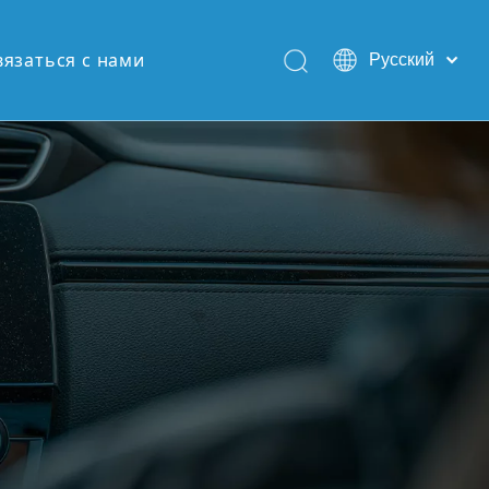
вязаться с нами
Pусский
English
Español
Português