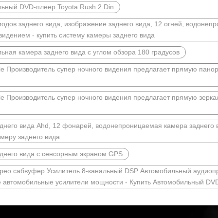
ьный DVD-плеер Toyota Rush 2 Din
иодов заднего вида, изображение заднего вида, 12 огней, водонеп
видением - купить систему камеры заднего вида
ьная камера заднего вида с углом обзора 180 градусов
ale Производитель супер ночного видения предлагает прямую панор
ale Производитель супер ночного видения предлагает прямую зерка
днего вида Ahd, 12 фонарей, водонепроницаемая камера заднего
амеру заднего вида
днего вида с сенсорным экраном GPS
рео сабвуфер Усилитель 8-канальный DSP Автомобильный аудиопр
 автомобильные усилители мощности - Купить Автомобильный DVD