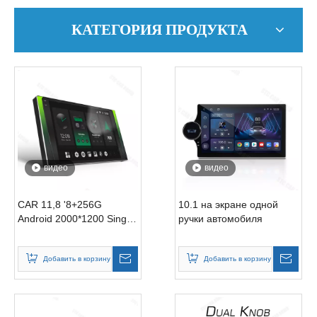
КАТЕГОРИЯ ПРОДУКТА
видео
видео
CAR 11,8 '8+256G
10.1 на экране одной
Android 2000*1200 Single
ручки автомобиля
Roof 4G SIM -карта DSP
360 Radio Camera Stereo
Добавить в корзину
Добавить в корзину
DVD -плеер GPS Auto
Android радио