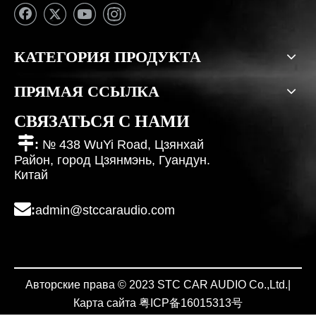
КАТЕГОРИЯ ПРОДУКТА
ПРЯМАЯ ССЫЛКА
СВЯЗАТЬСЯ С НАМИ

:
№ 438 WuYi Road, Цзянхай
Район, город Цзянмэнь, Гуандун.
Китай

:
admin@stccaraudio.com
Авторские права © 2023 STC CAR AUDIO Co.,Ltd.|
Карта сайта
粤ICP备
16015313
号