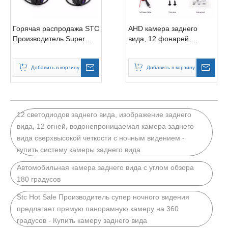
Горячая распродажа STC
AHD камера заднего
Производитель Super
вида, 12 фонарей,
Night Vision
водонепроницаемая
предоставляет
камера заднего вида
Добавить в корзину
Добавить в корзину
панорамную камеру на
сверхвысокой четкости,
360 градусов.
ночного видения,
автомобильная камера
заднего вида
12 светодиодов заднего вида, изображение заднего
вида, 12 огней, водонепроницаемая камера заднего
вида сверхвысокой четкости с ночным видением -
купить систему камеры заднего вида
Автомобильная камера заднего вида с углом обзора
180 градусов
Stc Hot Sale Производитель супер ночного видения
предлагает прямую панорамную камеру на 360
градусов - Купить камеру заднего вида