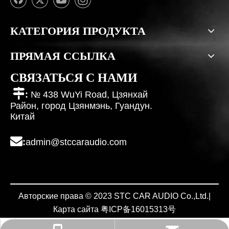
КАТЕГОРИЯ ПРОДУКТА
ПРЯМАЯ ССЫЛКА
СВЯЗАТЬСЯ С НАМИ

:
№ 438 WuYi Road, Цзянхай
Район, город Цзянмэнь, Гуандун.
Китай

:
admin@stccaraudio.com
Авторские права © 2023 STC CAR AUDIO Co.,Ltd.|
Карта сайта
粤ICP备
16015313
号