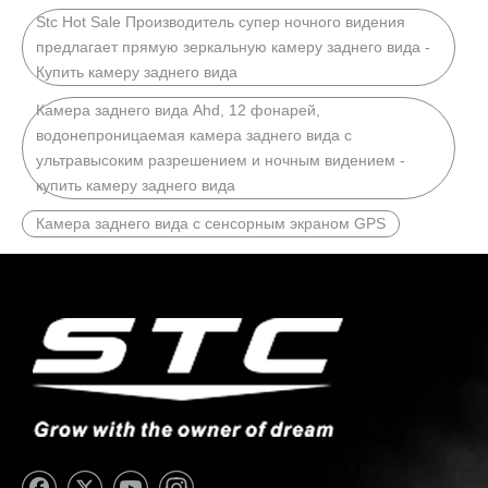
Stc Hot Sale Производитель супер ночного видения
предлагает прямую зеркальную камеру заднего вида -
Купить камеру заднего вида
Камера заднего вида Ahd, 12 фонарей,
водонепроницаемая камера заднего вида с
ультравысоким разрешением и ночным видением -
купить камеру заднего вида
Камера заднего вида с сенсорным экраном GPS