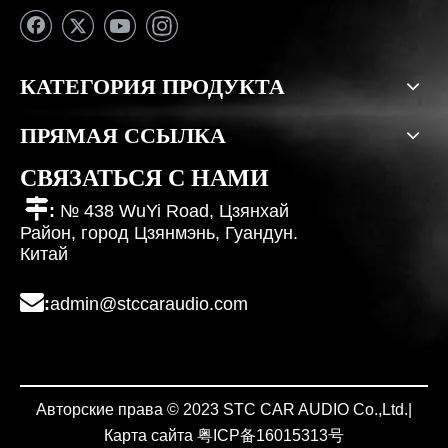
КАТЕГОРИЯ ПРОДУКТА
ПРЯМАЯ ССЫЛКА
СВЯЗАТЬСЯ С НАМИ

:
№ 438 WuYi Road, Цзянхай
Район, город Цзянмэнь, Гуандун.
Китай

:
admin@stccaraudio.com
Авторские права © 2023 STC CAR AUDIO Co.,Ltd.|
Карта сайта
粤ICP备
16015313
号