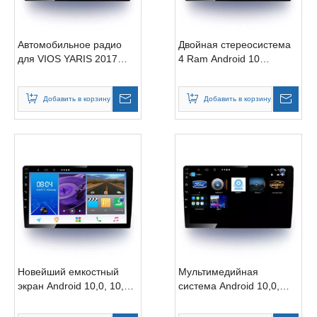
Автомобильное радио
Двойная стереосистема
для VIOS YARIS 2017
4 Ram Android 10
Android 10,0 с сенсорным
Автомобильное видео
экраном, руководство по
для ACCORD 2005
Добавить в корзину
Добавить в корзину
эксплуатации
Автомобильный DVD-
автомобиля, радио,
плеер с сенсорным
поддержка навигации,
экраном и
Dsp Carplay с GPS,
мультимедийной
автомобильная
навигацией
аудиосистема
Новейший емкостный
Мультимедийная
экран Android 10,0, 10,1
система Android 10,0,
дюйма, Full Netcom
10,1-дюймовый
PRADO 2017–2018,
сенсорный экран IPS для