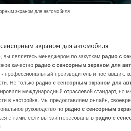
обильный MP3-плеер
сорным экраном для автомобиля
обильный MP5-плеер
уары
 сенсорным экраном для автомобиля
, вы являетесь менеджером по закупкам
радио с с
окое качество
радио с сенсорным экраном для ав
- профессиональный производитель и поставщик, к
сти. Не только
радио с сенсорным экраном для а
ировали международный отраслевой стандарт, но м
сти в настройке. Мы предоставляем онлайн, своевр
ональное руководство по
радио с сенсорным экра
ься с нами, если вы заинтересованы в
радио с сен
.