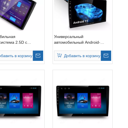
бильная
Универсальный
система 2.5D с
автомобильный Android-
ным экраном Радио
радио с 10-дюймовым DVD-
вигация
плеером высокого
обавить в корзину
Добавить в корзину
разрешения