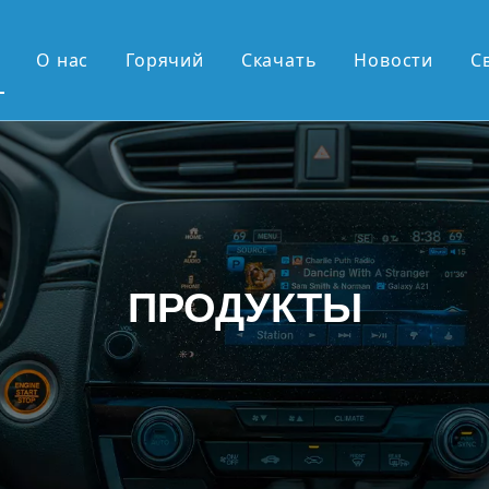
О нас
Горячий
Скачать
Новости
С
ие продажи
OEM-серия
серия OEM
дюйма, экран 2К
ПРОДУКТЫ
ймовый вертикальный экран
овая выдвижная панель Android
 андроид
 поступления