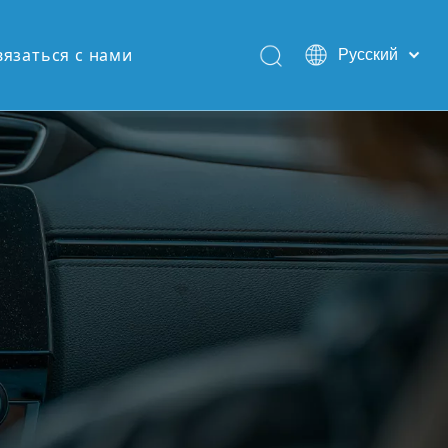
вязаться с нами
Pусский
English
Español
Português