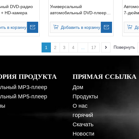
ьный DVD-радио
Универсальный
Автомо
 + HD-камера
автомобильный DVD-плеер
7-дюй
на базе Android и Android
экрано
ить в корзину
Добавить в корзину
Д
Повернуть
1
2
3
4
...
17
ОРИЯ ПРОДУКТА
ПРЯМАЯ ССЫЛКА
льный MP3-плеер
Дом
льный MP5-плеер
Продукты
ры
О нас
горячий
Скачать
Новости