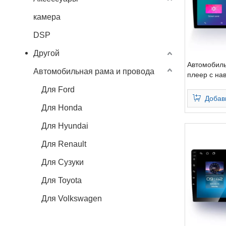
камера
DSP
Другой
Автомобиль
Автомобильная рама и провода
плеер с на
QLED 2K, с
Для Ford
панорамно
Добав
Для Honda
Для Hyundai
Для Renault
Для Сузуки
Для Toyota
Для Volkswagen