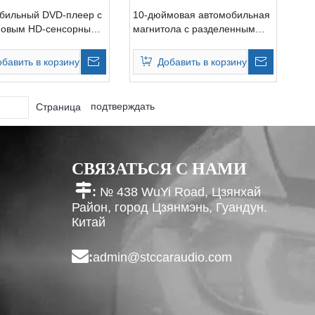
бильный DVD-плеер с
10-дюймовая автомобильная
мовым HD-сенсорным
магнитола с разделенным
м, Android-радио
экраном мультимедиа
обавить в корзину
Добавить в корзину
подтверждать
Страница
СВЯЗАТЬСЯ С НАМИ

:
№ 438 WuYi Road, Цзянхай
Район, город Цзянмэнь, Гуандун.
Китай

:
admin@stccaraudio.com