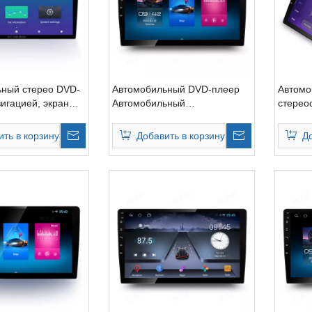
ный стерео DVD-
Автомобильный DVD-плеер
Автомо
вигацией, экран
Автомобильный
стерео
истема
радиоприемник
сенсор
й камеры 360°
Беспроводная зарядка
GPS-на
ить в корзину
Добавить в корзину
Д
Android GPS Аудио