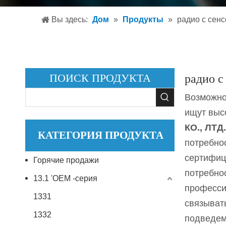
Автом
Вы здесь:
Дом
»
Продукты
»
радио с сен
Автом
Аксесс
ПОИСК ПРОДУКТА
радио с
Возможно
ищут выс
КО., ЛТД.
КАТЕГОРИЯ ПРОДУКТА
потребно
сертифиц
Горячие продажи
потребно
13.1 'OEM -серия
професси
1331
связыват
1332
подведем