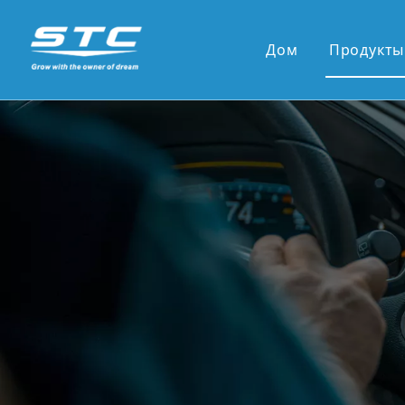
Дом
Продукты
Горящ
13.1' 
12,3 '
10,36 
9,7-дю
7-дюйм
9'/10'
Новые