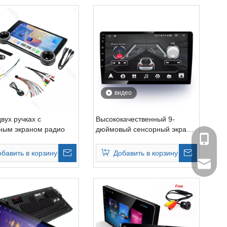
видео
двух ручках с
Высококачественный 9-
ным экраном радио
дюймовый сенсорный экран
+86-134
Android автомобильный
стерео DVD и CD-плеер
обавить в корзину
Добавить в корзину
admin@s