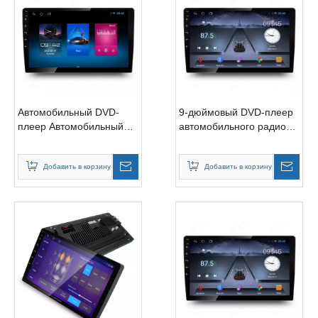
Автомобильный DVD-
9-дюймовый DVD-плеер
плеер Автомобильный
автомобильного радио
радиоприемник
на базе Android
Беспроводная зарядка
Добавить в корзину
Добавить в корзину
Android GPS Аудио