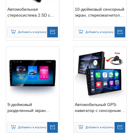
Автомобильная
10-дюймовый сенсорный
стереосистема 2.5D с
экран, стереомагнитола,
сенсорным экраном
мультимедийный плеер
Радио GPS-навигация
Добавить в корзину
Добавить в корзину
9-дюймовый
Автомобильный GPS-
разделенный экран
навигатор с сенсорным
поддерживает
экраном Hd, видеоплеер
автомобильную GPS-
Добавить в корзину
Добавить в корзину
навигацию