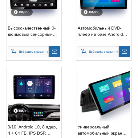
видео
видео
Высококачественный 9-
Автомобильный DVD-
дюймовый сенсорный
плеер на базе Android
экран Android
усиливает
автомобильный стерео
автомобильное видео
Добавить в корзину
Добавить в корзину
DVD и CD-плеер
видео
9/10 'Android 10, 8 ядер,
Универсальный
4 + 64 ГБ, IPS DSP,
автомобильный экран