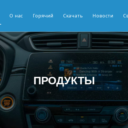
О нас
Горячий
Скачать
Новости
С
ие продажи
OEM-серия
серия OEM
дюйма, экран 2К
ПРОДУКТЫ
ймовый вертикальный экран
овая выдвижная панель Android
 андроид
 поступления