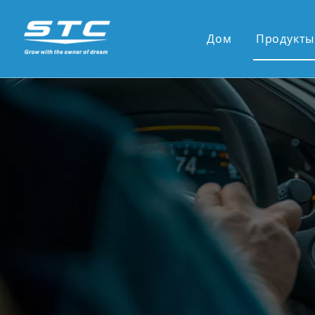
Дом
Продукты
Горящ
13.1' 
12,3 '
10,36 
9,7-дю
7-дюйм
9'/10'
Новые