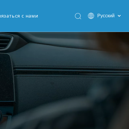
вязаться с нами
Pусский
English
Español
Português