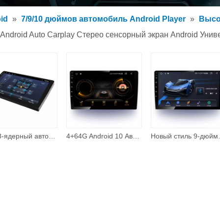
обильный MP3-плеер
oid
»
7/9/10 дюймов автомобиль Android Player
»
Высо
обильный MP5-плеер
ndroid Auto Carplay Стерео сенсорный экран Android Уни
уары
STC 8-ядерный автоаудио 10-дюймовый 4 + 64G Wi-Fi BT усилитель звука Android автомобильный аудиосистема
4+64G Android 10 Автомобильный радиоприемник BT Systems Dsp Автомобильный MP3-плеер встроенная в автомобильную камеру
Новый стиль 9-дюймовый HD-плеер с се