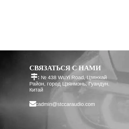
СВЯЗАТЬСЯ С НАМИ

:
№ 438 WuYi Road, Цзянхай
Район, город Цзянмэнь, Гуандун.
Китай

:
admin@stccaraudio.com