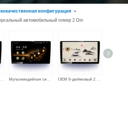
кокачественная конфигурация
»
версальный автомобильный плеер 2 Din
нсорным экраном Беспроводная автомобильная аудиосистема Carplay MP5 для камеры заднего вида
Мультимедийная система 9-дюймовый сенсорный экран IPS Автомобильная стереосистема Android 10.0 Автомобильный DVD-плеер DSP GPS-навигация слежения
OEM 9-дюймовый 2 видео-аудио-мультимедийный автомобильный радиоприемник 2 + 32G Android 10,0 Captiva Android автомобильный стерео