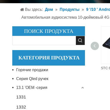
Автом
Вы здесь:
Дом
»
Продукты
»
9 '/10 ' Andr
Автом
Автомобильная аудиосистема 10-дюймовый 4G A
Аксесс
ПОИСК ПРОДУКТА
КАТЕГОРИЯ ПРОДУКТА
12 В 10-дюймовый одиночный Din Android автомобильный стерео аудио новый стиль китайские заводы высокая мощность динамик авто аудио
Горячие продажи
Серия Qled ручек
13.1 'OEM -серия
1331
1332