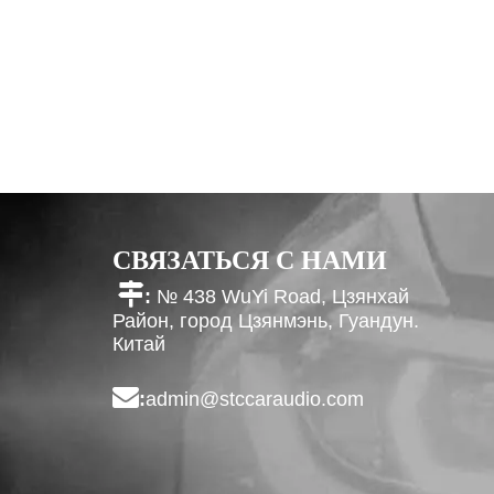
СВЯЗАТЬСЯ С НАМИ

:
№ 438 WuYi Road, Цзянхай
Район, город Цзянмэнь, Гуандун.
Китай

:
admin@stccaraudio.com