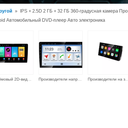
обильный MP3-плеер
ругой
»
IPS + 2.5D 2 ГБ + 32 ГБ 360-градусная камера Пр
обильный MP5-плеер
oid Автомобильный DVD-плеер Авто электроника
уары
9-дюймовый 2D-видео, аудио, мультимедиа, автомобильный радиоприемник, 2 + 32G, Android 10,0, стереоавтомобильный DVD-плеер.
Производители напрямую 9-дюймовый мультимедийный автомобильный радиоприемник стерео автомобильная навигация Android аудиоплеер
Производители на заводе продают поставку 7-дюймовый мультимедийный автомобильный радиоприемник стерео 