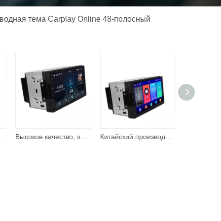
оводная тема Carplay Online 48-полосный
автомобильный навигатор Android аудиоплеер
Высокое качество, замечательный стиль, камера заднего вида, 7-дюймовый лучший мультимедийный автомобильный навигационный плеер
Китайский производитель нового продукта 7-дюймовая универсальная автомобильная навигационная система Стерео DVD-плеер