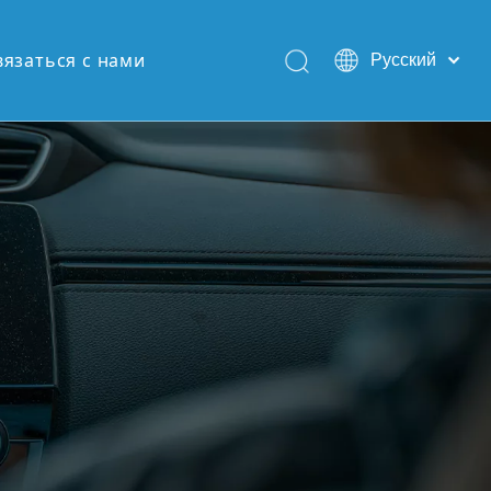
вязаться с нами
Pусский
English
Español
Português