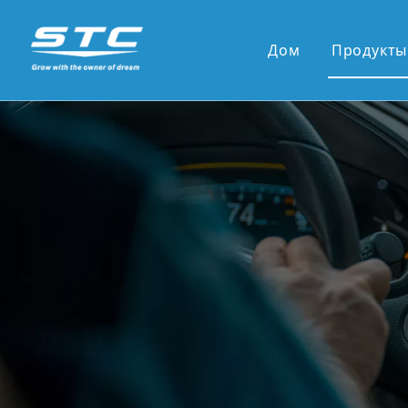
Дом
Продукты
Горящ
13.1' 
12,3 '
10,36 
9,7-дю
7-дюйм
9'/10'
Новые