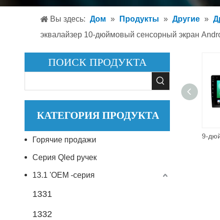
Автом
Вы здесь:
Дом
»
Продукты
»
Другие
»
Д
Автом
эквалайзер 10-дюймовый сенсорный экран Andr
Аксесс
ПОИСК ПРОДУКТА
КАТЕГОРИЯ ПРОДУКТА
JC01 7-дюймовый универсальный экран GPS-навигационная система Видеоплеер Головное устройство Автомобильный мультимедийный плеер 2 Double Din 2din
Горячие продажи
Серия Qled ручек
13.1 'OEM -серия
1331
1332