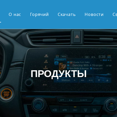
О нас
Горячий
Скачать
Новости
С
ие продажи
OEM-серия
серия OEM
дюйма, экран 2К
ПРОДУКТЫ
ймовый вертикальный экран
овая выдвижная панель Android
 андроид
 поступления