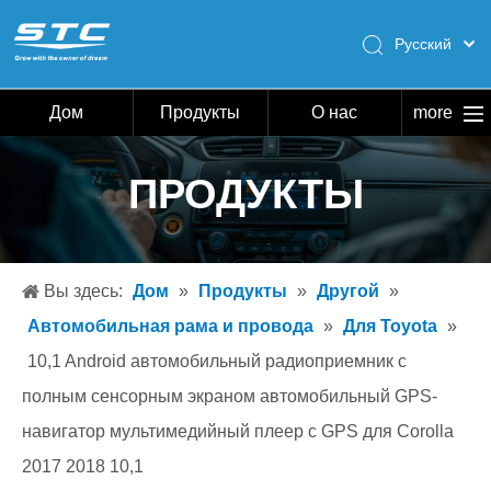
Pусский
English
Español
Дом
Продукты
О нас
more
Português
Дом
ПРОДУКТЫ
Продукты
О нас
Горячий
Вы здесь:
Дом
»
Продукты
»
Другой
»
Скачать
Автомобильная рама и провода
»
Для Toyota
»
Новости
10,1 Android автомобильный радиоприемник с
полным сенсорным экраном автомобильный GPS-
Связаться с нами
навигатор мультимедийный плеер с GPS для Corolla
2017 2018 10,1