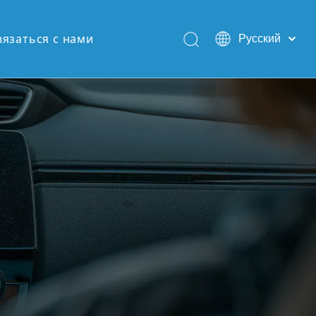
вязаться с нами
Pусский
English
Español
Português