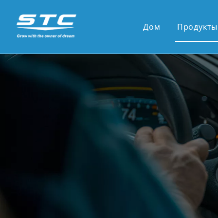
Дом
Продукты
Горящ
13.1' 
12,3 '
10,36 
9,7-дю
7-дюйм
9'/10'
Новые