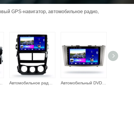
вый GPS-навигатор, автомобильное радио,
имедийная система для TOYOTA HILUX 2015 2020, DSP, GPS-навигация, автомобильный DVD-плеер, аудио
Автомобильное радио для VIOS YARIS 2017 Android 10,0 с сенсорным экраном, руководство по эксплуатации автомобиля, радио, поддержка навигации, Dsp Carplay с GPS, автомобильная аудиосистема
Автомобильный DVD-плеер с 9-дюймовым сенсорным экраном для TOYOTA CAMRY 2006 2011, Android 10,0, мультимедийный плеер, автомобильная электроника, GPS DSP, автомобильная аудиосистема