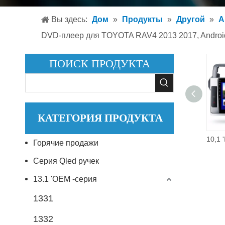
Автом
Вы здесь:
Дом
»
Продукты
»
Другой
»
А
Автом
DVD-плеер для TOYOTA RAV4 2013 2017, Android
Аксесс
ПОИСК ПРОДУКТА
КАТЕГОРИЯ ПРОДУКТА
Android 10,0 Double Din 10,1-дюймовый мультимедийный плеер с сенсорным экраном для TOYOTA PRADO 2017 2018 Автоэлектроника GPS DSP Автомобильная аудиосистема
Горячие продажи
Серия Qled ручек
13.1 'OEM -серия
1331
1332