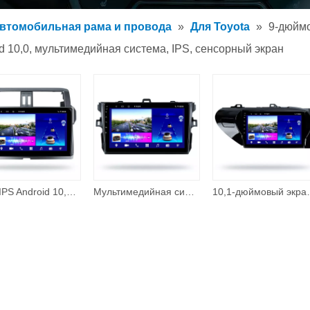
обильный MP3-плеер
втомобильная рама и провода
»
Для Toyota
»
9-дюймо
обильный MP5-плеер
 10,0, мультимедийная система, IPS, сенсорный экран
уары
10,1 'IPS Android 10,0 4 ядра 2 + 32G автомобильный мультимедийный плеер для PRADO 2013 2014 2015 2016 2017 GPS-радио стерео DSP автомобильное аудио
Мультимедийная система Радио 9-дюймовый сенсорный экран для Toyota Corolla 2006 2013 Автомобильный DVD-плеер DSP GPS Naxigation Авто электроника
10,1-дюймовый экран, двойной Din, Android 10,0, мульт