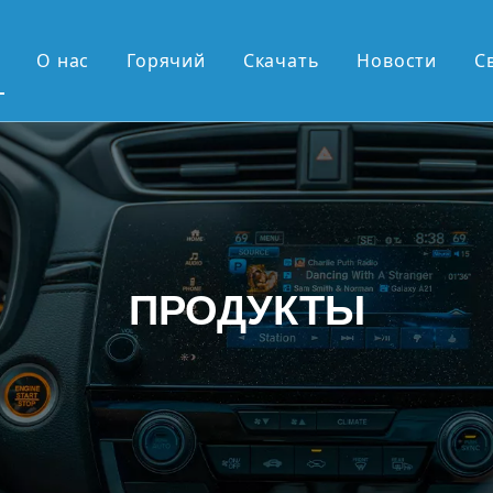
О нас
Горячий
Скачать
Новости
С
ие продажи
OEM-серия
серия OEM
дюйма, экран 2К
ПРОДУКТЫ
ймовый вертикальный экран
овая выдвижная панель Android
 андроид
 поступления