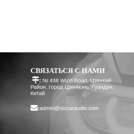
СВЯЗАТЬСЯ С НАМИ

:
№ 438 WuYi Road, Цзянхай
Район, город Цзянмэнь, Гуандун.
Китай

:
admin@stccaraudio.com